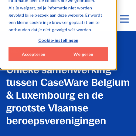
informatie over de cookies die we gebruiken.
Als je weigert, zal je informatie niet worden
gevolgd bij je bezoek aan deze website. Er wordt
een kleine cookie in je browser geplaatst om te
onthouden dat je niet gevolgd wilt worden.
Cookie-instellingen
NIEUWS
Accepteren
Weigeren
Unieke samenwerking
tussen CaseWare Belgium
& Luxembourg en de
grootste Vlaamse
beroepsverenigingen