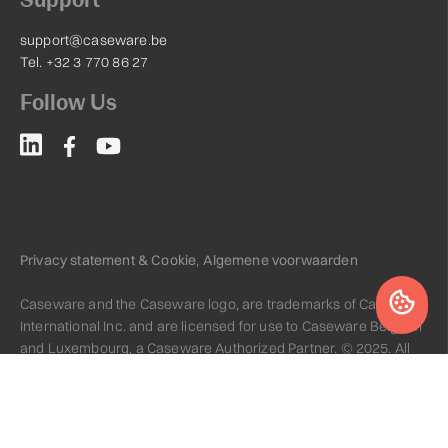
support@caseware.be
Tel. +32 3 770 86 27
Follow Us
Privacy statement & Cookie
,
Algemene voorwaarden
Caseware and the Caseware logo, are trademarks of Caseware
International Inc. and are licensed for use to Caseware Belgium
and Luxembourg, a Caseware Authorized Partner. © 2025. All
rights reserved.
Website by
leadstreet.be