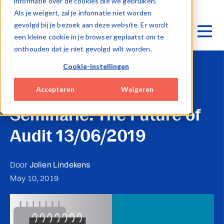
informatie over de cookies die we gebruiken.
Als je weigert, zal je informatie niet worden
gevolgd bij je bezoek aan deze website. Er wordt
een kleine cookie in je browser geplaatst om te
onthouden dat je niet gevolgd wilt worden.
Cookie-instellingen
EVENTS
Accepteren
Weigeren
Seminarie: The Future of
Audit 13/06/2019
Door
Jolien Lindekens
May 10, 2019