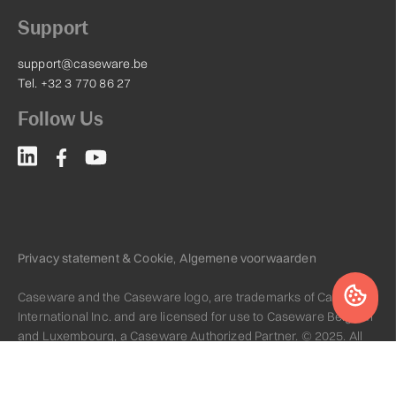
Support
support@caseware.be
Tel. +32 3 770 86 27
Follow Us
Privacy statement & Cookie
,
Algemene voorwaarden
Caseware and the Caseware logo, are trademarks of Caseware
International Inc. and are licensed for use to Caseware Belgium
and Luxembourg, a Caseware Authorized Partner. © 2025. All
rights reserved.