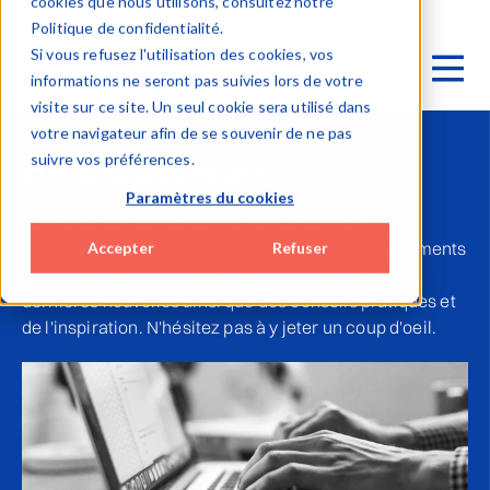
cookies que nous utilisons, consultez notre
Politique de confidentialité.
Si vous refusez l'utilisation des cookies, vos
informations ne seront pas suivies lors de votre
visite sur ce site. Un seul cookie sera utilisé dans
votre navigateur afin de se souvenir de ne pas
Blog Caseware
suivre vos préférences.
Paramètres du cookies
Vous êtes curieux de connaître nos derniers
développements, mises à jour du logiciel et événements
Accepter
Refuser
liés à l'industrie? Sur notre blog, vous trouverez les
dernières nouvelles ainsi que des conseils pratiques et
de l'inspiration. N'hésitez pas à y jeter un coup d'oeil.