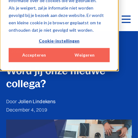
informatie over de cookies die we gebruiken.
Als je weigert, zal je informatie niet worden
gevolgd bij je bezoek aan deze website. Er wordt
een kleine cookie in je browser geplaatst om te
onthouden dat je niet gevolgd wilt worden.
Cookie-instellingen
JOBS
Accepteren
Weigeren
Word jij onze nieuwe
collega?
Door
Jolien Lindekens
December 4, 2019