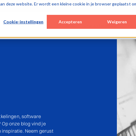
k aan deze website. Er wordt een kleine cookie in je browser geplaatst o
Over Caseware
Cookie-instellingen
Accepteren
Weigeren
Jaarafsluiting BE
Audit BE
Jaarafsluiting LUX
Aud
Desktop / hybrid solutions
Cloud solutions
Cloud solutions
Cloud
WinAcc
Smart Audit
Lux FinTax
Lux A
Cloud solutions
Special Engagements
Monitoring tools
SQM 
FinTax BE (corporates)
SQM (ISQM)
Caseware AiDA
Monit
Caseware AiDA
Monitoring tools
Caseware Validate
Case
Caseware AiDA
Case
Caseware Extractly
Case
kelingen, software
Op onze blog vind je
n inspiratie. Neem gerust