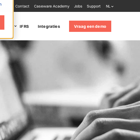
m
Blog
Contact
Caseware Academy
Jobs
Support
NL
it LUX
IFRS
Integraties
Vraag een demo
 solutions
udit
(ISQM 1)
oring tools
ware AiDA
ware Extractly
ware Validate