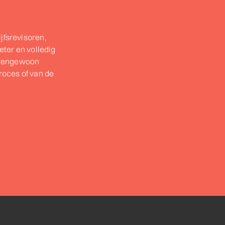
jfsrevisoren,
ter en volledig
itengewoon
proces of van de