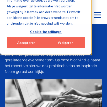
informatie over de cookies die we gebruiken.
Als je weigert, zal je informatie niet worden
gevolgd bij je bezoek aan deze website. Er wordt
een kleine cookie in je browser geplaatst om te
onthouden dat je niet gevolgd wilt worden.
Cookie-instellingen
News (2)
Accepteren
Weigeren
Ben je benieuwd naar onze laatste nieuwe
ontwikkelingen, software updates en industrie
gerelateerde evenementen? Op onze blog vind je naast
het recentste nieuws ook praktische tips en inspiratie.
Neem gerust een kijkje.