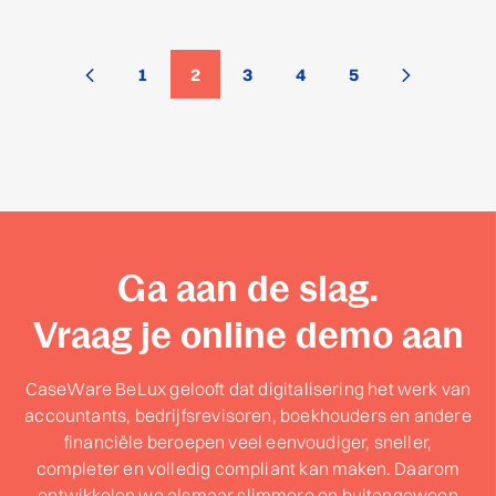
1
2
3
4
5
Ga aan de slag.
Vraag je online demo aan
CaseWare BeLux gelooft dat digitalisering het werk van
accountants, bedrijfsrevisoren, boekhouders en andere
financiële beroepen veel eenvoudiger, sneller,
completer en volledig compliant kan maken. Daarom
ontwikkelen we alsmaar slimmere en buitengewoon