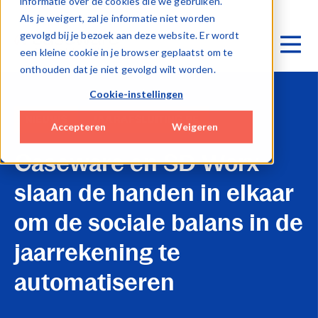
informatie over de cookies die we gebruiken.
Als je weigert, zal je informatie niet worden
gevolgd bij je bezoek aan deze website. Er wordt
een kleine cookie in je browser geplaatst om te
onthouden dat je niet gevolgd wilt worden.
Cookie-instellingen
NIEUWS
JAARAFSLUITING BE
Accepteren
Weigeren
Caseware en SD Worx
slaan de handen in elkaar
om de sociale balans in de
jaarrekening te
automatiseren