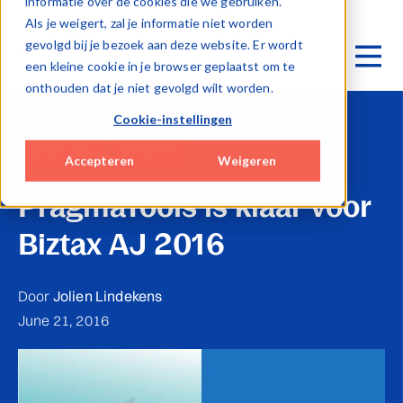
informatie over de cookies die we gebruiken.
Als je weigert, zal je informatie niet worden
gevolgd bij je bezoek aan deze website. Er wordt
een kleine cookie in je browser geplaatst om te
onthouden dat je niet gevolgd wilt worden.
Cookie-instellingen
UPDATES
NIEUWS
Accepteren
Weigeren
PragmaTools is klaar voor
Biztax AJ 2016
Door
Jolien Lindekens
June 21, 2016