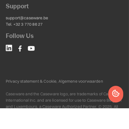
Support
support@caseware.be
Tel. +32 3 770 86 27
Follow Us
Privacy statement & Cookie
,
Algemene voorwaarden
Caseware and the Caseware logo, are trademarks of Caseware
International Inc. and are licensed for use to Caseware Belgium
and Luxembourg, a Caseware Authorized Partner. © 2025. All
rights reserved.
Website by
leadstreet.be