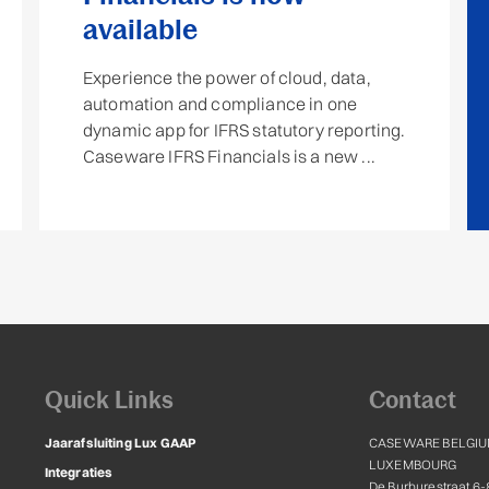
available
Experience the power of cloud, data,
automation and compliance in one
dynamic app for IFRS statutory reporting.
Caseware IFRS Financials is a new ...
Quick Links
Contact
Jaarafsluiting Lux GAAP
CASEWARE BELGIU
LUXEMBOURG
Integraties
De Burburestraat 6-