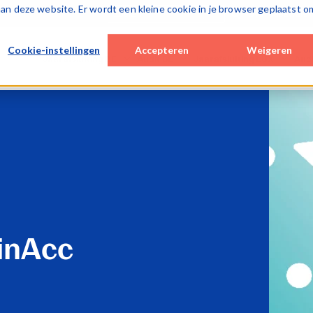
k aan deze website. Er wordt een kleine cookie in je browser geplaatst o
Over Caseware
Cookie-instellingen
Accepteren
Weigeren
Jaarafsluiting BE
Audit BE
Jaarafsluiting LUX
Aud
Desktop / hybrid solutions
Cloud solutions
Cloud solutions
Cloud
WinAcc
Smart Audit
Lux FinTax
Lux A
Cloud solutions
Special Engagements
Monitoring tools
SQM 
FinTax BE (corporates)
SQM (ISQM)
Caseware AiDA
Monit
Caseware AiDA
Monitoring tools
Caseware Validate
Case
Caseware AiDA
Case
Caseware Extractly
Case
inAcc