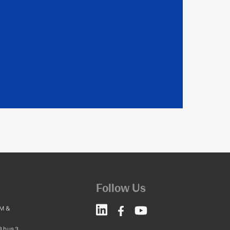
Follow Us
M &
8 bus 3