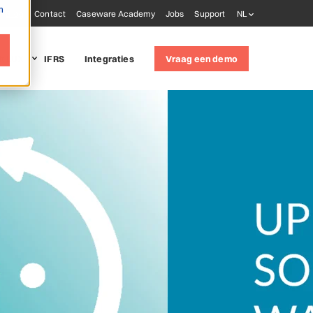
m
Blog
Contact
Caseware Academy
Jobs
Support
NL
it LUX
IFRS
Integraties
Vraag een demo
 solutions
udit
(ISQM 1)
oring tools
ware AiDA
ware Extractly
ware Validate