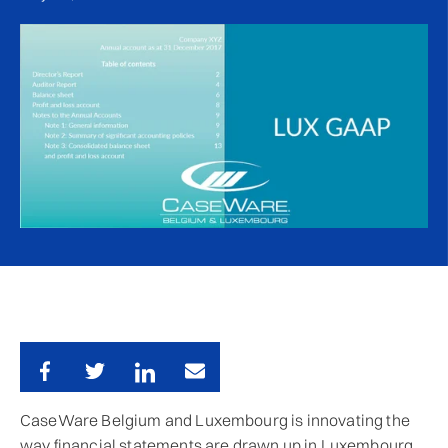
CaseWare Belgium and Luxembourg is innovating the
way financial statements are drawn up in Luxembourg