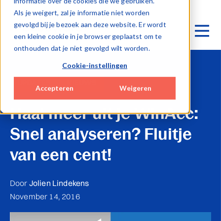
informatie over de cookies die we gebruiken.
Als je weigert, zal je informatie niet worden
gevolgd bij je bezoek aan deze website. Er wordt
een kleine cookie in je browser geplaatst om te
onthouden dat je niet gevolgd wilt worden.
Cookie-instellingen
UPDATES
NIEUWS
Accepteren
Weigeren
Haal meer uit je WinAcc:
Snel analyseren? Fluitje
van een cent!
Door
Jolien Lindekens
November 14, 2016