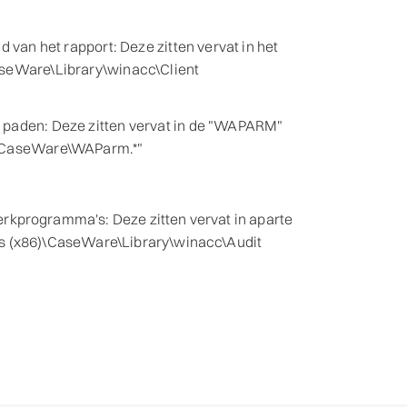
d van het rapport: Deze zitten vervat in het
aseWare\Library\winacc\Client
 paden: Deze zitten vervat in de "WAPARM"
6)\CaseWare\WAParm.*"
rkprogramma's: Deze zitten vervat in aparte
es (x86)\CaseWare\Library\winacc\Audit