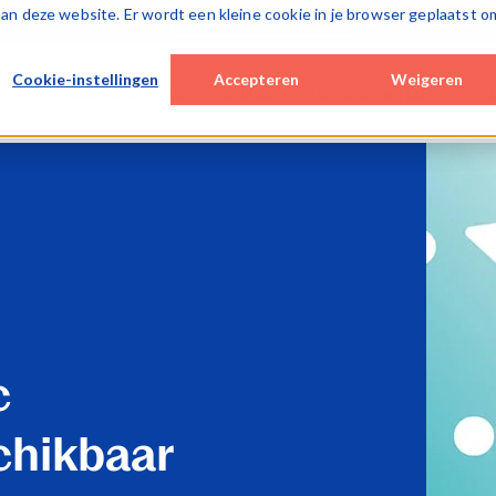
k aan deze website. Er wordt een kleine cookie in je browser geplaatst o
Over Caseware
Cookie-instellingen
Accepteren
Weigeren
Jaarafsluiting BE
Audit BE
Jaarafsluiting LUX
Aud
Desktop / hybrid solutions
Cloud solutions
Cloud solutions
Cloud
WinAcc
Smart Audit
Lux FinTax
Lux A
Cloud solutions
Special Engagements
Monitoring tools
SQM 
FinTax BE (corporates)
SQM (ISQM)
Caseware AiDA
Monit
Caseware AiDA
Monitoring tools
Caseware Validate
Case
Caseware AiDA
Case
Caseware Extractly
Case
c
chikbaar