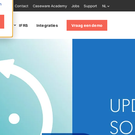
m
Blog
Contact
Caseware Academy
Jobs
Support
NL
it LUX
IFRS
Integraties
Vraag een demo
 solutions
udit
(ISQM 1)
oring tools
ware AiDA
ware Extractly
ware Validate