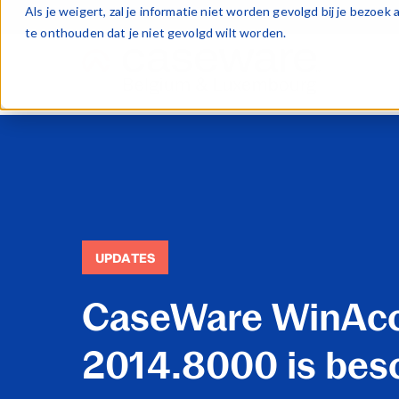
Als je weigert, zal je informatie niet worden gevolgd bij je bezoe
te onthouden dat je niet gevolgd wilt worden.
UPDATES
CaseWare WinAc
2014.8000 is bes