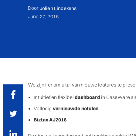
Door
Jolien Lindekens
June 27, 2016
We zijn fier om u tal van nieuwe features te pres
Intuïtief en flexibel
dashboard
in CaseWare als
Volledig
vernieuwde notulen
Biztax AJ2016
De nieuwe koppeling met het boekhoudpakket Win