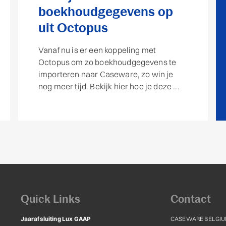
boekhoudgegevens op
uit Octopus
Vanaf nu is er een koppeling met
Octopus om zo boekhoudgegevens te
importeren naar Caseware, zo win je
nog meer tijd. Bekijk hier hoe je deze ...
Quick Links
Contact
Jaarafsluiting Lux GAAP
CASEWARE BELGIU