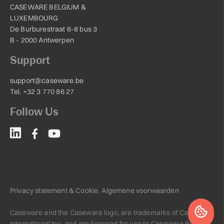
CASEWARE BELGIUM &
LUXEMBOURG
De Burburestraat 6-8 bus 3
B - 2000 Antwerpen
Support
support@caseware.be
Tel. +32 3 770 86 27
Follow Us
Privacy statement & Cookie
,
Algemene voorwaarden
Caseware and the Caseware logo, are trademarks of Caseware
International Inc. and are licensed for use to Caseware Belgium