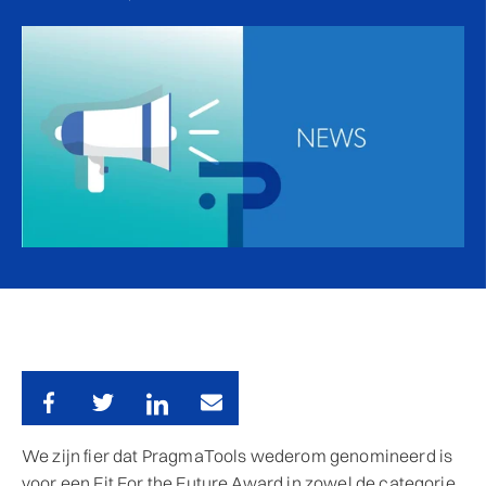
We zijn fier dat PragmaTools wederom genomineerd is
voor een Fit For the Future Award in zowel de categorie