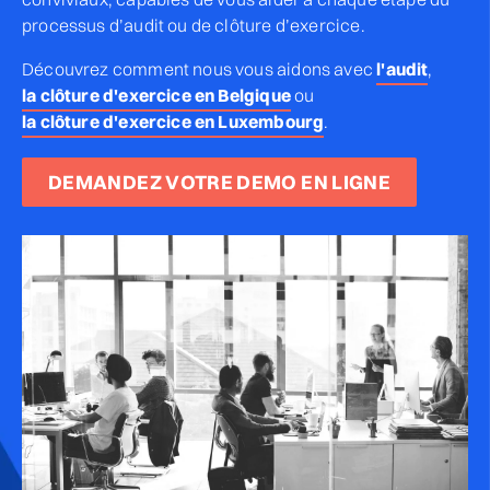
processus d’audit ou de clôture d’exercice.
Découvrez comment nous vous aidons avec
l'audit
,
la clôture d'exercice en Belgique
ou
la clôture d'exercice en Luxembourg
.
DEMANDEZ VOTRE DEMO EN LIGNE