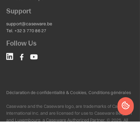
Support
support@caseware.be
Tel. +32 3 770 86 27
Follow Us
Déclaration de confidentialité & Cookies
,
Conditions générales
Caseware and the Caseware logo, are trademarks of Caseware
International Inc. and are licensed for use to Caseware Belgium
and Luxembourg, a Caseware Authorized Partner. © 2025. All
rights reserved.