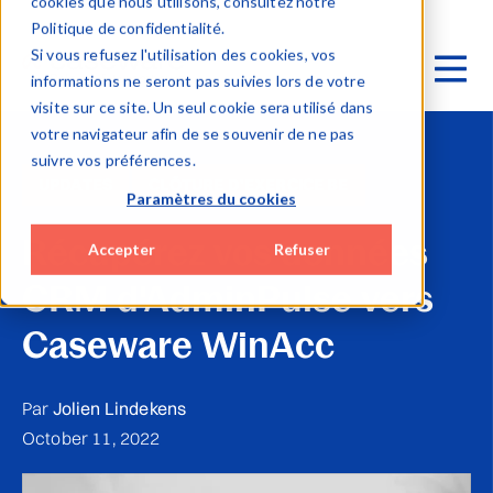
cookies que nous utilisons, consultez notre
Politique de confidentialité.
Si vous refusez l'utilisation des cookies, vos
informations ne seront pas suivies lors de votre
visite sur ce site. Un seul cookie sera utilisé dans
votre navigateur afin de se souvenir de ne pas
suivre vos préférences.
UPDATES
CLÔTURE D’EXERCICE BE
Paramètres du cookies
Récupérez vos données
Accepter
Refuser
CRM d'AdminPulse vers
Caseware WinAcc
Par
Jolien Lindekens
October 11, 2022