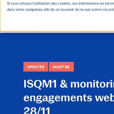
Si vous refusez l'utilisation des cookies, vos informations ne seront
dans votre navigateur afin de se souvenir de ne pas suivre vos pr
Clôt
Deskt
WinAc
Cloud
FinTa
UPDATES
AUDIT BE
Case
ISQM1 & monitori
engagements web
28/11