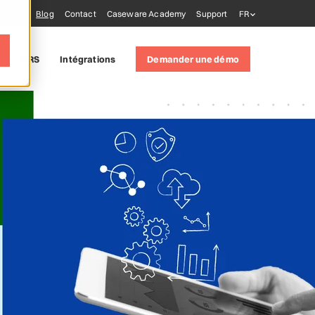
seware
Blog
Contact
Caseware Academy
Support
FR
IFRS
Intégrations
Demander une démo
tions
)
 tools
AiDA
xtractly
Validate