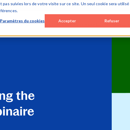
 pas suivies lors de votre visite sur ce site. Un seul cookie sera utilisé
À propos de Ca
éférences.
Paramètres du cookies
Accepter
Refuser
ure d’exercice BE
Audit BE
Clôture d’exercice LUX
Audit LUX
op / hybrid solutions
Cloud solutions
Cloud solutions
Cloud solu
c (on premise)
Smart Audit
Lux FinTax
Lux Audit
 solutions
Special Engagements
Monitoring tools
SQM (ISQM
x BE (corporates)
SQM (ISQM 1)
Caseware AiDA
Monitoring
ware AiDA
Monitoring tools
Caseware Validate
Caseware 
Caseware AiDA
Caseware E
ng the
Caseware Extractly
Caseware 
inaire