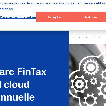
 pas suivies lors de votre visite sur ce site. Un seul cookie sera utilisé
À propos de Ca
éférences.
Paramètres du cookies
Accepter
Refuser
ure d’exercice BE
Audit BE
Clôture d’exercice LUX
Audit LUX
op / hybrid solutions
Cloud solutions
Cloud solutions
Cloud solu
c (on premise)
Smart Audit
Lux FinTax
Lux Audit
 solutions
Special Engagements
Monitoring tools
SQM (ISQM
x BE (corporates)
SQM (ISQM 1)
Caseware AiDA
Monitoring
ware AiDA
Monitoring tools
Caseware Validate
Caseware 
re FinTax
Caseware AiDA
Caseware E
Caseware Extractly
Caseware 
l cloud
annuelle