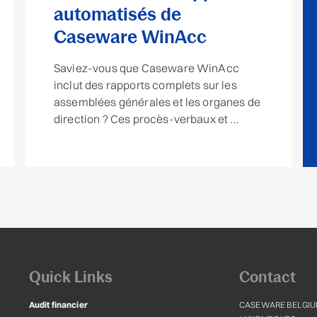
automatisés de
Caseware WinAcc
Saviez-vous que Caseware WinAcc
inclut des rapports complets sur les
assemblées générales et les organes de
direction ? Ces procès-verbaux et ...
Quick Links
Contact
Audit financier
CASEWARE BELGIU