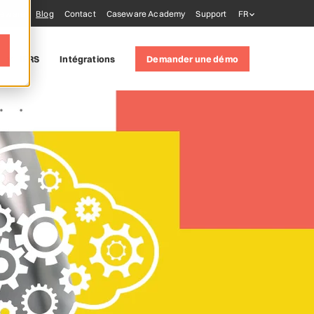
seware
Blog
Contact
Caseware Academy
Support
FR
IFRS
Intégrations
Demander une démo
tions
)
 tools
AiDA
xtractly
Validate