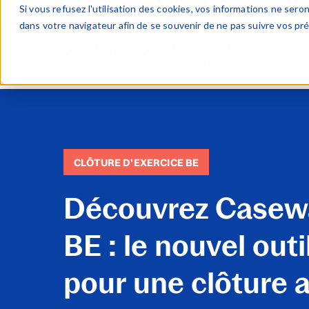
Si vous refusez l'utilisation des cookies, vos informations ne seront
dans votre navigateur afin de se souvenir de ne pas suivre vos pr
Clôt
Deskt
WinAc
Cloud
CLÔTURE D’EXERCICE BE
FinTa
Case
Découvrez Casewa
BE : le nouvel outi
pour une clôture 