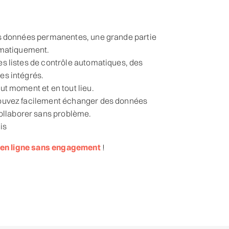
 des données permanentes, une grande partie
omatiquement.
des listes de contrôle automatiques, des
les intégrés.
out moment et en tout lieu.
s pouvez facilement échanger des données
ollaborer sans problème.
is
 en ligne sans engagement
!