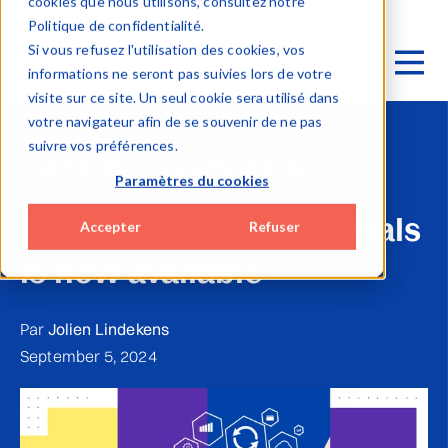
cookies que nous utilisons, consultez notre
Politique de confidentialité.
Si vous refusez l'utilisation des cookies, vos
informations ne seront pas suivies lors de votre
visite sur ce site. Un seul cookie sera utilisé dans
votre navigateur afin de se souvenir de ne pas
suivre vos préférences.
NOUVELLES
JAARAFSLUITING BE
Paramètres du cookies
Caseware IFRS Financials
Accepter
Refuser
is now available
Par
Jolien Lindekens
September 5, 2024