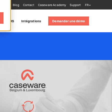
seware
Blog
Contact
Caseware Academy
Support
FR
IFRS
Intégrations
Demander une démo
tions
)
 tools
AiDA
xtractly
Validate