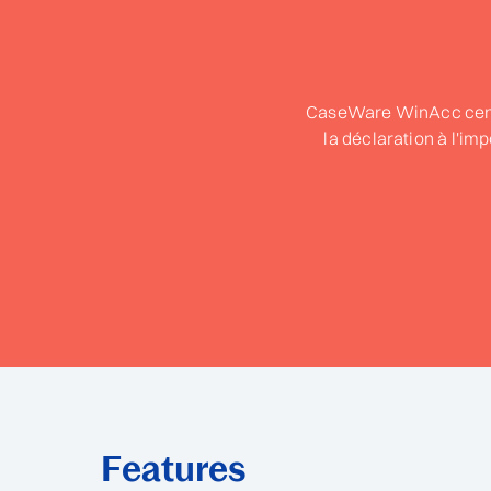
CaseWare WinAcc centra
la déclaration à l'im
Features