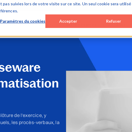
 pas suivies lors de votre visite sur ce site. Un seul cookie sera utilisé
À propos de Ca
éférences.
Paramètres du cookies
Accepter
Refuser
ure d’exercice BE
Audit BE
Clôture d’exercice LUX
Audit LUX
op / hybrid solutions
Cloud solutions
Cloud solutions
Cloud solu
c (on premise)
Smart Audit
Lux FinTax
Lux Audit
 solutions
Special Engagements
Monitoring tools
SQM (ISQM
aseware
x BE (corporates)
SQM (ISQM 1)
Caseware AiDA
Monitoring
matisation
ware AiDA
Monitoring tools
Caseware Validate
Caseware 
Caseware AiDA
Caseware E
Caseware Extractly
Caseware 
ture de l'exercice, y
uels, les procès-verbaux, la