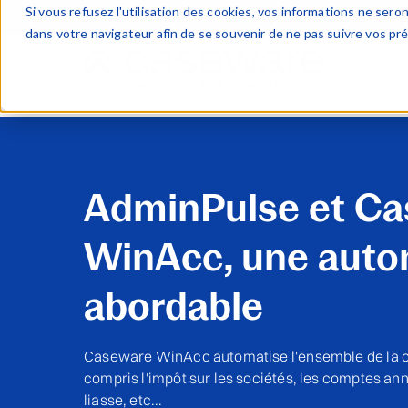
Si vous refusez l'utilisation des cookies, vos informations ne seront
dans votre navigateur afin de se souvenir de ne pas suivre vos pr
Clôt
Deskt
WinAc
Cloud
AdminPulse et C
FinTa
WinAcc, une auto
Case
abordable
Caseware WinAcc automatise l'ensemble de la clô
compris l'impôt sur les sociétés, les comptes ann
liasse, etc...