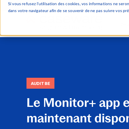
Si vous refusez l'utilisation des cookies, vos informations ne seront
dans votre navigateur afin de se souvenir de ne pas suivre vos pr
Clôt
Deskt
WinAc
Cloud
FinTa
Case
AUDIT BE
Le Monitor+ app e
maintenant dispon