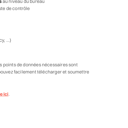
s
au niveau du bureau
ste de contrôle
, ...)
es points de données nécessaires sont
 pouvez facilement télécharger et soumettre
 ici
.