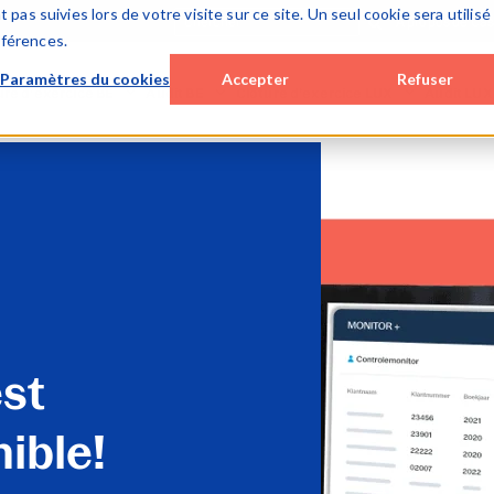
 pas suivies lors de votre visite sur ce site. Un seul cookie sera utilisé
À propos de Ca
éférences.
Paramètres du cookies
Accepter
Refuser
ure d’exercice BE
Audit BE
Clôture d’exercice LUX
Audit LUX
op / hybrid solutions
Cloud solutions
Cloud solutions
Cloud solu
c (on premise)
Smart Audit
Lux FinTax
Lux Audit
 solutions
Special Engagements
Monitoring tools
SQM (ISQM
x BE (corporates)
SQM (ISQM 1)
Caseware AiDA
Monitoring
ware AiDA
Monitoring tools
Caseware Validate
Caseware 
Caseware AiDA
Caseware E
Caseware Extractly
Caseware 
st
ible!