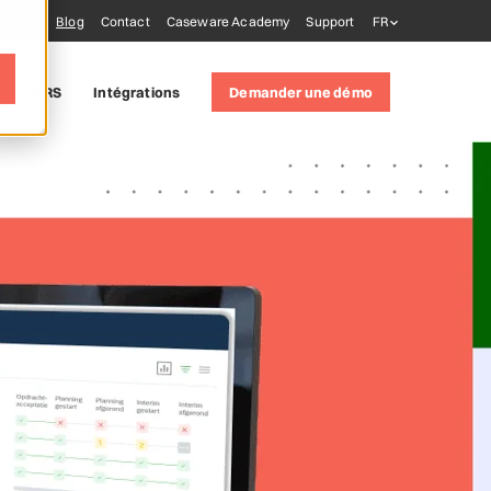
seware
Blog
Contact
Caseware Academy
Support
FR
IFRS
Intégrations
Demander une démo
tions
)
 tools
AiDA
xtractly
Validate