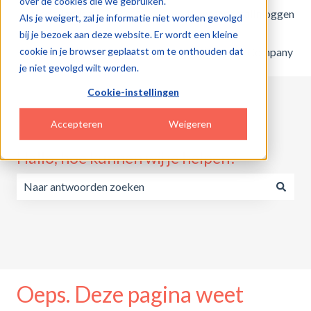
over de cookies die we gebruiken.
Nederlands
Submenu tonen voor vertalingen
Klantenportal
Inloggen
Als je weigert, zal je informatie niet worden gevolgd
bij je bezoek aan deze website. Er wordt een kleine
cookie in je browser geplaatst om te onthouden dat
Home
Products
Pricing
Blog
Company
je niet gevolgd wilt worden.
Cookie-instellingen
Accepteren
Weigeren
Hallo, hoe kunnen wij je helpen?
Er zijn geen suggesties want het zoekveld is leeg.
Oeps. Deze pagina weet