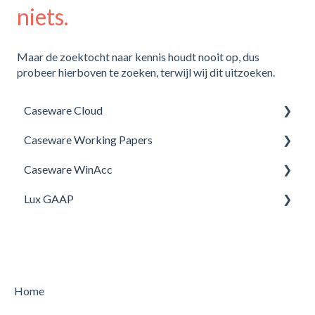
niets.
Maar de zoektocht naar kennis houdt nooit op, dus
probeer hierboven te zoeken, terwijl wij dit uitzoeken.
Caseware Cloud
Caseware Working Papers
SQM
Caseware WinAcc
Setup
Lux GAAP
Installatie
Integraties
Upgrade
Kantoorinstellingen
Dossier overdragen naar het volgend boekjaar
Home