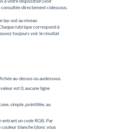
 à votre disposition (voir
e consultée directement cidessous.
 lay-out au niveau
1. Chaque rubrique correspond à
ouvez toujours voir le résultat
affichée au-dessus ou audessous.
e valeur est 0, aucune ligne
cune, simple, pointillée, au
en entrant un code RGB. Par
e couleur blanche (donc vous