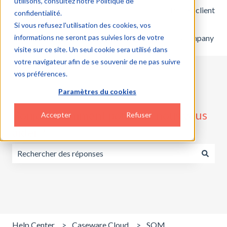
utilisons, consultez notre Politique de
Français
Afficher le sous-menu pour les traductions
Portail client
confidentialité.
Si vous refusez l'utilisation des cookies, vos
informations ne seront pas suivies lors de votre
Home
Products
Pricing
Blog
Company
visite sur ce site. Un seul cookie sera utilisé dans
votre navigateur afin de se souvenir de ne pas suivre
vos préférences.
Paramètres du cookies
Bonjour, comment pouvons-nous vous
Accepter
Refuser
aider ?
Il n'y a aucune suggestion car le champ de recherche est v
Help Center
Caseware Cloud
SQM