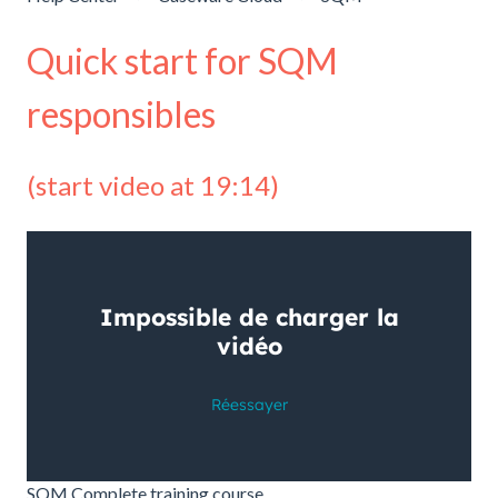
Quick start for SQM
responsibles
(start video at 19:14)
SQM Complete training course