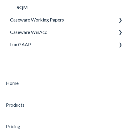
SQM
Caseware Working Papers
Caseware WinAcc
Setup
Lux GAAP
Installation
Intégrations
Upgrade
Paramètres du bureau
Installation
Transférer d'un dossier à l'exercice suivant
Home
Products
Pricing