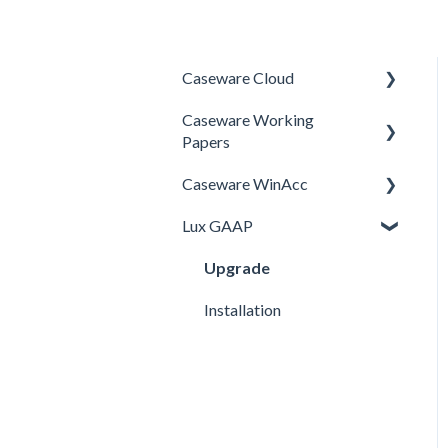
Caseware Cloud
Caseware Working
SQM
Papers
Caseware WinAcc
Setup
Lux GAAP
Installation
Intégrations
Upgrade
Paramètres du bureau
Installation
Transférer d'un dossier à
l'exercice suivant