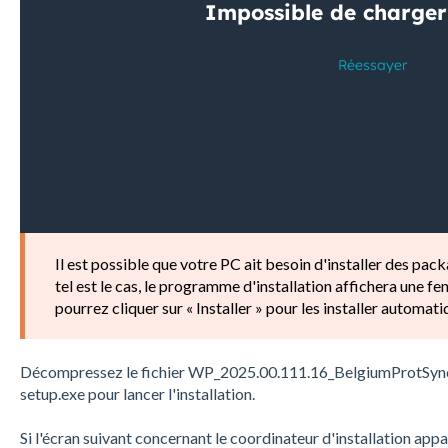
Il est possible que votre PC ait besoin d'installer des pa
tel est le cas, le programme d'installation affichera une f
pourrez cliquer sur « Installer » pour les installer automat
Décompressez le fichier WP_2025.00.111.16_BelgiumProtSyncx6
setup.exe pour lancer l'installation.
Si l'écran suivant concernant le coordinateur d'installation appa