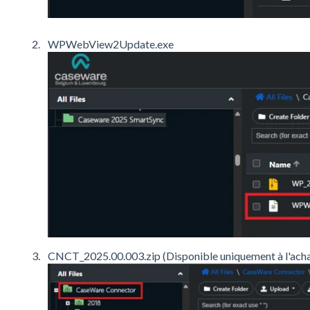
WPWebView2Update.exe
CNCT_2025.00.003.zip (Disponible uniquement à l'acha