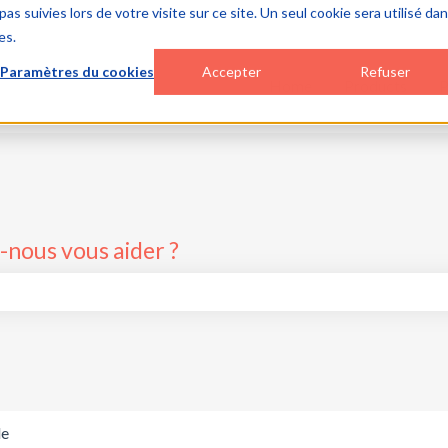
as suivies lors de votre visite sur ce site. Un seul cookie sera utilisé da
es.
Paramètres du cookies
Accepter
Refuser
Home
Products
P
nous vous aider ?
p de recherche est vide.
de