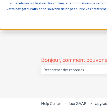
Si vous refusez l'utilisation des cookies, vos informations ne seront p
Français
Afficher le sous-menu pour les traductions
votre navigateur afin de se souvenir de ne pas suivre vos préférenc
Bonjour, comment pouvons-
Il n'y a aucune suggestion car le cham
Help Center
Lux GAAP
Upgra