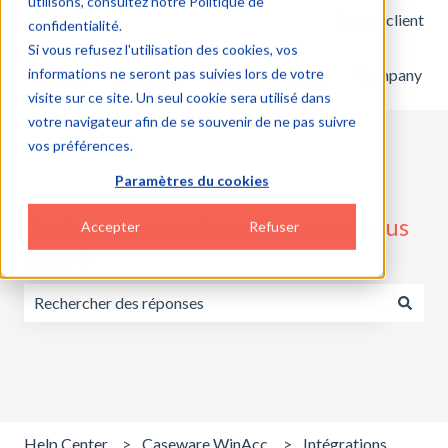
utilisons, consultez notre Politique de
Français
Afficher le sous-menu pour les traductions
Portail client
confidentialité.
Si vous refusez l'utilisation des cookies, vos
informations ne seront pas suivies lors de votre
Home
Products
Pricing
Blog
Company
visite sur ce site. Un seul cookie sera utilisé dans
votre navigateur afin de se souvenir de ne pas suivre
vos préférences.
Paramètres du cookies
Bonjour, comment pouvons-nous vous
Accepter
Refuser
aider ?
Il n'y a aucune suggestion car le champ de recherche est v
Help Center
Caseware WinAcc
Intégrations